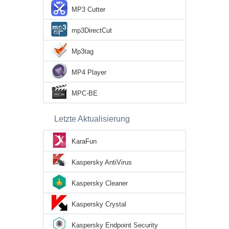
MP3 Cutter
mp3DirectCut
Mp3tag
MP4 Player
MPC-BE
Letzte Aktualisierung
KaraFun
Kaspersky AntiVirus
Kaspersky Cleaner
Kaspersky Crystal
Kaspersky Endpoint Security