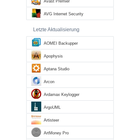
Avast Premier
AVG Internet Security
Letzte Aktualisierung
AOMEI Backupper
Apophysis
Aptana Studio
Arcon
Ardamax Keylogger
ArgoUML
Artisteer
ArtMoney Pro