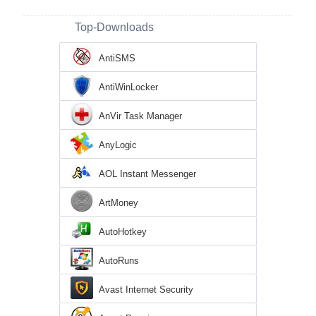
Top-Downloads
AntiSMS
AntiWinLocker
AnVir Task Manager
AnyLogic
AOL Instant Messenger
ArtMoney
AutoHotkey
AutoRuns
Avast Internet Security