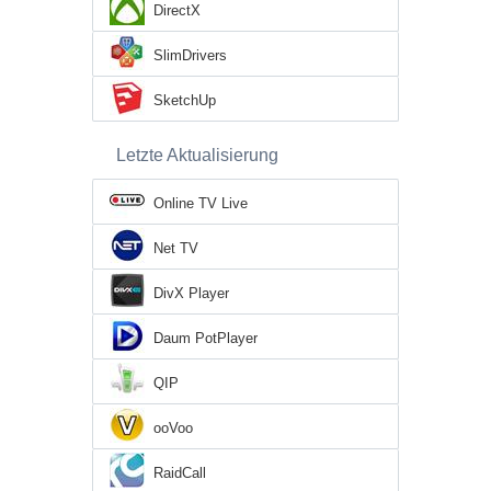
DirectX
SlimDrivers
SketchUp
Letzte Aktualisierung
Online TV Live
Net TV
DivX Player
Daum PotPlayer
QIP
ooVoo
RaidCall