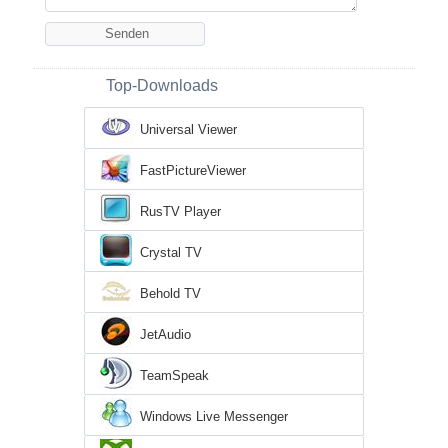
Top-Downloads
Universal Viewer
FastPictureViewer
RusTV Player
Crystal TV
Behold TV
JetAudio
TeamSpeak
Windows Live Messenger