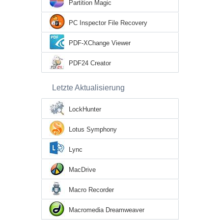
Partition Magic
PC Inspector File Recovery
PDF-XChange Viewer
PDF24 Creator
Letzte Aktualisierung
LockHunter
Lotus Symphony
Lync
MacDrive
Macro Recorder
Macromedia Dreamweaver