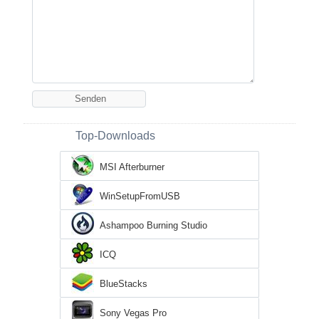
Top-Downloads
MSI Afterburner
WinSetupFromUSB
Ashampoo Burning Studio
ICQ
BlueStacks
Sony Vegas Pro