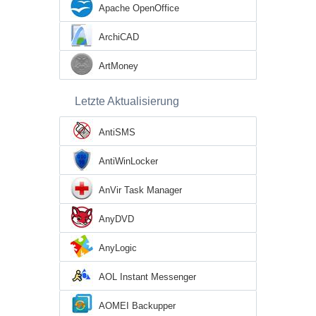
Apache OpenOffice
ArchiCAD
ArtMoney
Letzte Aktualisierung
AntiSMS
AntiWinLocker
AnVir Task Manager
AnyDVD
AnyLogic
AOL Instant Messenger
AOMEI Backupper