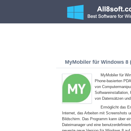
MyMobiler für Windows 8 (
MyMobiler für Win
Phone-basierten PDA
von Computermanipula
Softwareinstallation
von Datensätzen und
Ermöglicht das Er
Internet, das Arbeiten mit Screenshots 
Bildschirm. Das Programm kann über eine
Dateimanager und eine benutzerdefiniert
neueste neue Version für Windows 8 auf