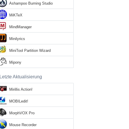
Ashampoo Burning Studio
MiKTeX
MindManager
Minilyrics
MiniTool Partition Wizard
Mipony
Letzte Aktualisierung
Mirillis Action!
MOBILedit!
MorphVOX Pro
Mouse Recorder