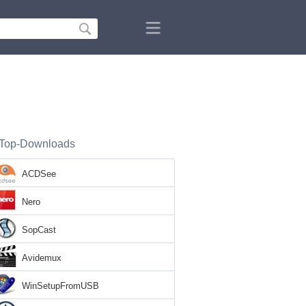
Top-Downloads
ACDSee
Nero
SopCast
Avidemux
WinSetupFromUSB