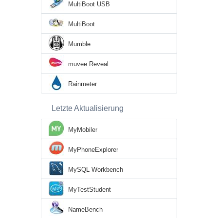
MultiBoot USB
MultiBoot
Mumble
muvee Reveal
Rainmeter
Letzte Aktualisierung
MyMobiler
MyPhoneExplorer
MySQL Workbench
MyTestStudent
NameBench