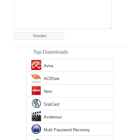
Top-Downloads
Avira
ACDSee
Nero
SopCast
Avidemux
Multi Password Recovery