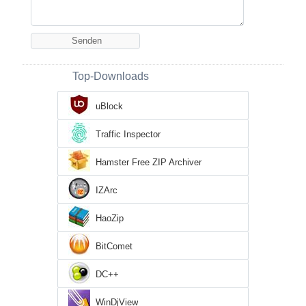
Top-Downloads
uBlock
Traffic Inspector
Hamster Free ZIP Archiver
IZArc
HaoZip
BitComet
DC++
WinDjView