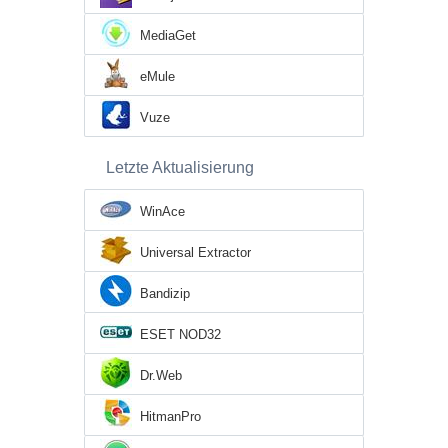
MediaGet
eMule
Vuze
Letzte Aktualisierung
WinAce
Universal Extractor
Bandizip
ESET NOD32
Dr.Web
HitmanPro