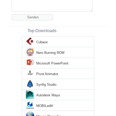
Top-Downloads
Cubase
Nero Burning ROM
Microsoft PowerPoint
Pivot Animator
Synfig Studio
Autodesk Maya
MOBILedit!