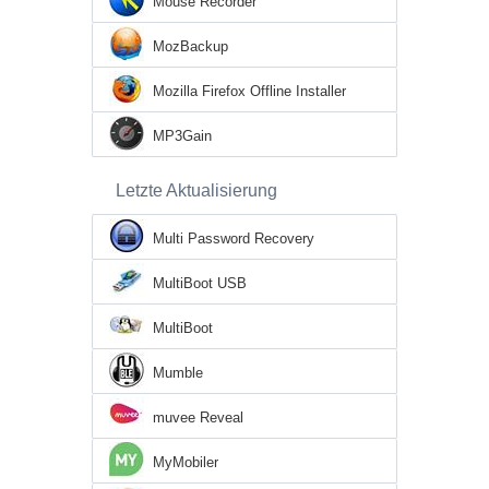
Mouse Recorder
MozBackup
Mozilla Firefox Offline Installer
MP3Gain
Letzte Aktualisierung
Multi Password Recovery
MultiBoot USB
MultiBoot
Mumble
muvee Reveal
MyMobiler