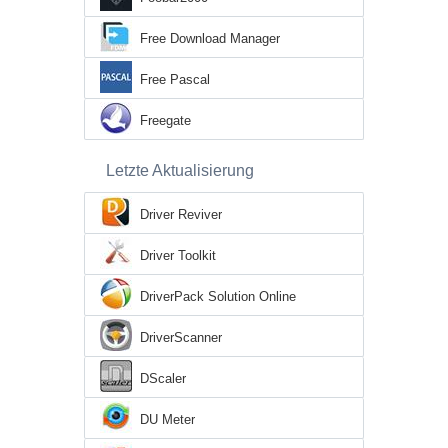
Free Download Manager
Free Pascal
Freegate
Letzte Aktualisierung
Driver Reviver
Driver Toolkit
DriverPack Solution Online
DriverScanner
DScaler
DU Meter