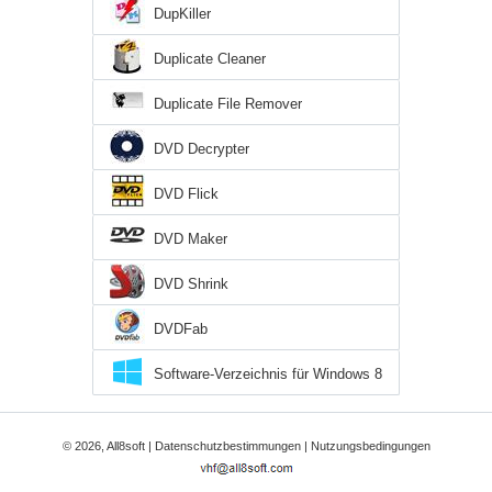
DupKiller
Duplicate Cleaner
Duplicate File Remover
DVD Decrypter
DVD Flick
DVD Maker
DVD Shrink
DVDFab
Software-Verzeichnis für Windows 8
© 2026, All8soft |
Datenschutzbestimmungen
|
Nutzungsbedingungen