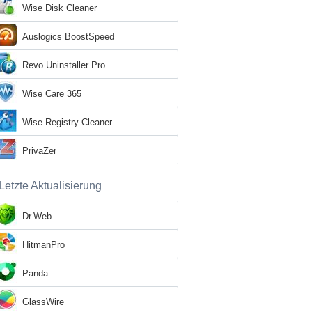
Wise Disk Cleaner
Auslogics BoostSpeed
Revo Uninstaller Pro
Wise Care 365
Wise Registry Cleaner
PrivaZer
Letzte Aktualisierung
Dr.Web
HitmanPro
Panda
GlassWire